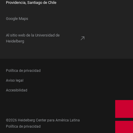
Providencia, Santiago de Chile
Google Maps
Al sitio web de la Universidad de
Heidelberg
FOOTER
Política de privacidad
LEGAL
Aviso legal
Accesibilidad
FOOTER
SOCIAL
MEDIA
©2026 Heidelberg Center para América Latina
FOOTER
Política de privacidad