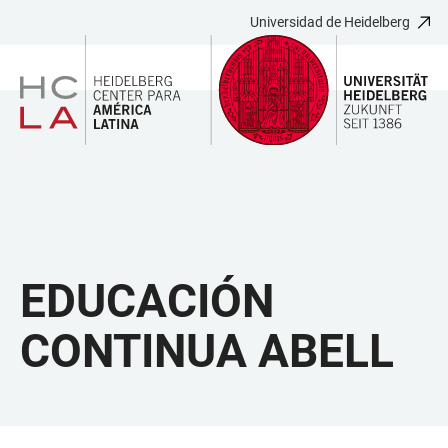
Universidad de Heidelberg
JUMP
OPEN
OPEN
ACCESSIBILITY
TO
MAIN
SEARCH
LINKS
MAIN
NAVIGATION
FORM
CONTENT
EDUCACIÓN
CONTINUA ABELL